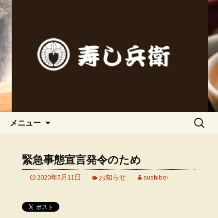
春日井市にある寿司処「寿し兵衛（す
しべえ）」の公式ブログです。
春日井市にある寿司処「寿し兵
衛（すしべえ）」のブログ
コンテンツへ移動
検
メニュー
索:
緊急事態宣言発令のため
2020年5月11日
お知らせ
sushibei