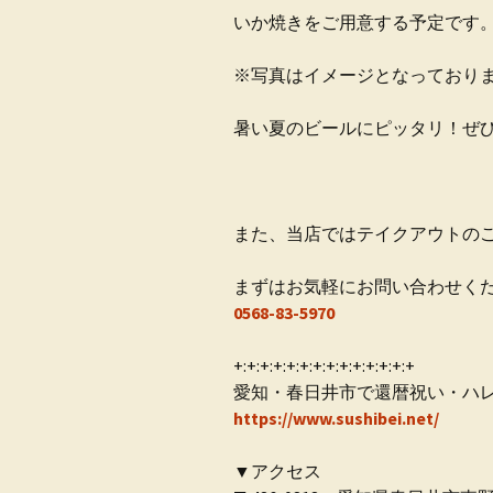
いか焼きをご用意する予定です
※写真はイメージとなっており
暑い夏のビールにピッタリ！ぜ
また、当店ではテイクアウトの
まずはお気軽にお問い合わせく
0568-83-5970
+:+:+:+:+:+:+:+:+:+:+:+:+:+
愛知・春日井市で還暦祝い・ハ
https://www.sushibei.net/
▼アクセス