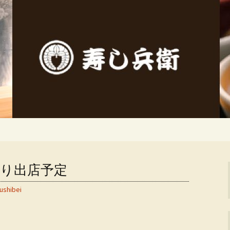
し兵衛（すしべえ）」の公式ブログです
にある寿司処「寿
のブログ
り出店予定
ushibei