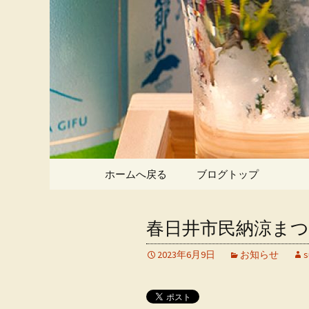
春日井市にある寿司処「寿
春日井市
べえ）」
コンテンツへ移動
ホームへ戻る
ブログトップ
春日井市民納涼まつ
2023年6月9日
お知らせ
s