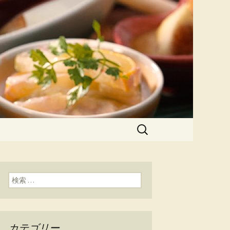
。
し兵衛（すし
検
索:
検索:
カテゴリー