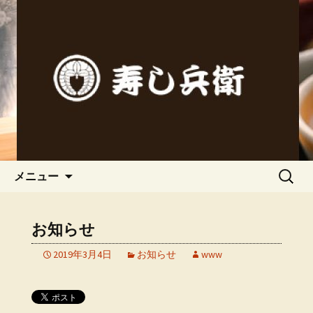
春日井市にある寿司処「寿し兵衛（す
しべえ）」の公式ブログです。
春日井市にある寿司処「寿し兵
衛（すしべえ）」のブログ
コンテンツへ移動
検
メニュー
索:
お知らせ
2019年3月4日
お知らせ
www