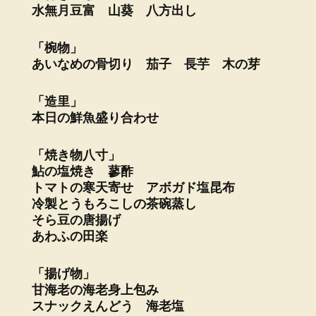
水無月豆富 山葵 八方出し
「椀物」
あいなめの骨切り 茄子 長芋 木の芽
「造里」
本日の鮮魚盛り合わせ
「焼き物八寸」
鮎の塩焼き 蓼酢
トマトの寒天寄せ アボガド塩昆布
冷製とうもろこしの茶碗蒸し
そら豆の唐揚げ
あわふの田楽
「揚げ物」
甘海老の海老身上包み
スナックえんどう 海老塩