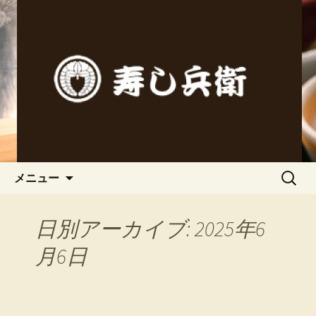
春日井市にある寿司処「寿し兵衛（す
しべえ）」の公式ブログです。
春日井市にある寿司処「寿し兵
衛（すしべえ）」のブログ
コンテンツへ移動
検
メニュー
索:
日別アーカイブ: 2025年6
月6日