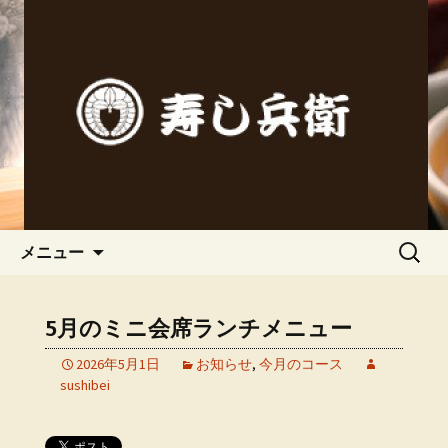
春日井市にある寿司処「寿し兵衛（す
しべえ）」の公式ブログです。
春日井市にある寿司処「寿し兵
衛（すしべえ）」のブログ
コンテンツへ移動
検
メニュー
索:
5月のミニ会席ランチメニュー
2026年5月1日
お知らせ
,
今月のコース
sushibei