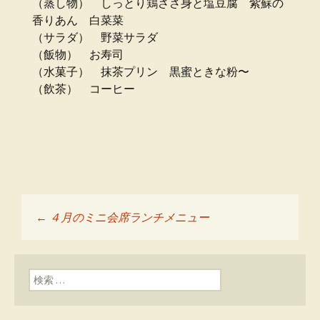
（蒸し物） しっとり鶏ささ身と塩豆腐 紫蘇の
香りあん 白菜菜
（サラダ） 野菜サラダ
（飯物） お寿司
（水菓子） 抹茶プリン 黒蜜ときな粉〜
（飲茶） コーヒー
←
４月のミニ会席ランチメニュー
投稿ナビゲーショ
ン
検索: